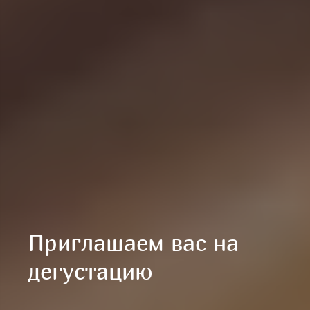
Ремесленные сыры
Приглашаем вас на
Нойдам
дегустацию