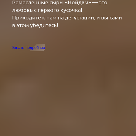
Российские крафтовые сыры по
Ремесленные сыры «Нойдам» — это
европейским рецептам,
любовь с первого кусочка!
доведенные до идеала руками наших
Приходите к нам на дегустации, и вы сами
сыроделов
в этом убедитесь!
Выбрать сыр
Узнать подробнее